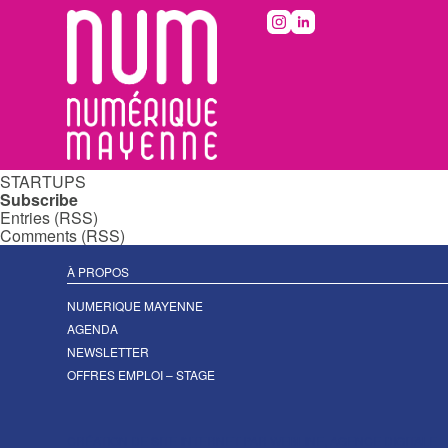
Rechercher :
Categories
ASSOCIATIONS
ÉDITEURS DE LOGICIELS OU SOLUTIONS
ENSEIGNEMENTS SUPÉRIEURS ET FORMATIONS
ENTREPRISES
LABORATOIRES DE RECHERCHE
MEMBRES LA FRENCH TECH LAVAL
Non classé
STARTUPS
Subscribe
Entries (RSS)
Comments (RSS)
À PROPOS
NUMERIQUE MAYENNE
AGENDA
NEWSLETTER
OFFRES EMPLOI – STAGE
CRÉATION DE SITE INTERNET PAR WEBLINE, AGENCE DIGITALE